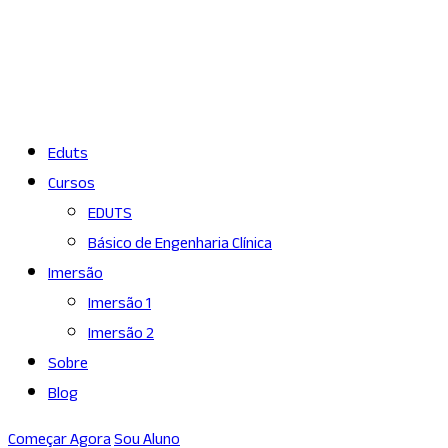
Eduts
Cursos
EDUTS
Básico de Engenharia Clínica
Imersão
Imersão 1
Publicações Recentes
Imersão 2
Sobre
Blog
Treinamento em Equipam
Começar Agora
Sou Aluno