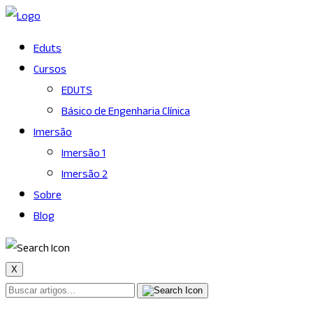
Eduts
Cursos
EDUTS
Básico de Engenharia Clínica
Imersão
Imersão 1
Imersão 2
Sobre
Blog
X