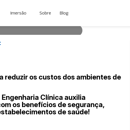
genharia Clínica
Imersão
Sobre
Blog
:
 dos ambientes de saúde?
auxilia financeiramente, juntamente
alidade nos estabelecimentos de
a que um equipamento médico deixa
 não houve […]
2
a reduzir os custos dos ambientes de
Engenharia Clínica auxilia
com os benefícios de segurança,
estabelecimentos de saúde!