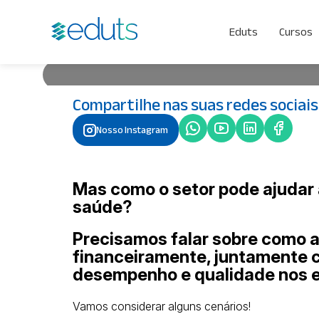
Redução de custos com En
Eduts
Cursos
Compartilhe nas suas redes sociais
Mas como o setor pode ajudar a reduzir os custos
Precisamos falar sobre como a Engenharia Clínica 
Nosso Instagram
com os benefícios de segurança, desempenho e qu
saúde! Vamos considerar alguns cenários! Imagin
de funcionar devido à utilização inadequada, pois
Por Mariana Brandão
• 4 de abril de 202
Mas como o setor pode ajudar 
saúde?
Precisamos falar sobre como a 
financeiramente, juntamente 
desempenho e qualidade nos 
Vamos considerar alguns cenários!