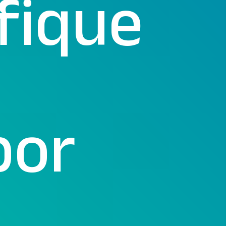
 fique
por