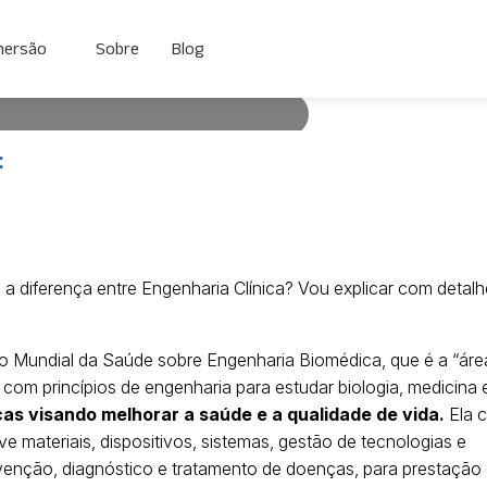
genharia
mersão
Sobre
Blog
ínica?
:
diferença entre Engenharia Clínica?
ar com uma definição da Organização
 a “área que integra física,
genharia para estudar biologia,
de 2023
 a diferença entre Engenharia Clínica? Vou explicar com detal
o Mundial da Saúde sobre Engenharia Biomédica, que é a “áre
a com princípios de engenharia para estudar biologia, medicina 
as visando melhorar a saúde e a qualidade de vida.
Ela c
 materiais, dispositivos, sistemas, gestão de tecnologias e
evenção, diagnóstico e tratamento de doenças, para prestação