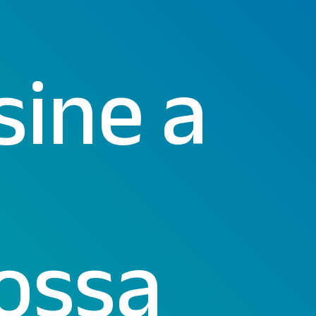
sine a
ossa