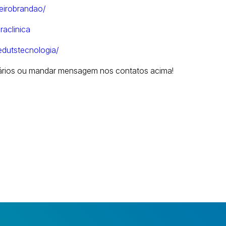
beirobrandao/
aclinica
edutstecnologia/
tários ou mandar mensagem nos contatos acima!