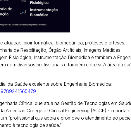
e atuação: bioinformática, biomecânica, próteses e órteses,
haria de Reabilitação, Órgão Artificiais, Imagens Médicas,
gem Fisiológica, Instrumentação Biomédica e também a Engen
agem com diversos profissionais e também entre si. A área da sa
dial da Saúde excelente sobre Engenharia Biomédica:
ect/9789241565479
enharia Clínica, que atua na Gestão de Tecnologias em Saúd
da American College of Clinical Engineering (ACCE) - importan
 um “profissional que apoia e promove o atendimento ao pacie
mento à tecnologia de saúde.”