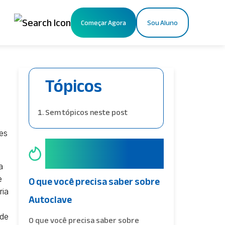
Começar Agora
Sou Aluno
X
Tópicos
Sem tópicos neste post
hes
Os mais
acessados
a
O que você precisa saber sobre
e
ria
Autoclave
 de
O que você precisa saber sobre