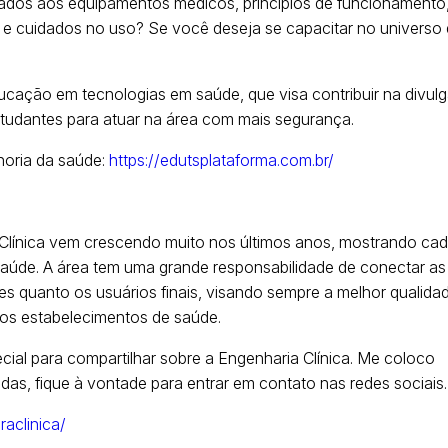
ados aos equipamentos médicos, princípios de funcionamento
e cuidados no uso? Se você deseja se capacitar no universo
cação em tecnologias em saúde, que visa contribuir na divul
studantes para atuar na área com mais segurança.
horia da saúde:
https://edutsplataforma.com.br/
a Clínica vem crescendo muito nos últimos anos, mostrando ca
 saúde. A área tem uma grande responsabilidade de conectar as
s quanto os usuários finais, visando sempre a melhor qualida
os estabelecimentos de saúde.
ial para compartilhar sobre a Engenharia Clínica. Me coloco
idas, fique à vontade para entrar em contato nas redes sociais
aclinica/