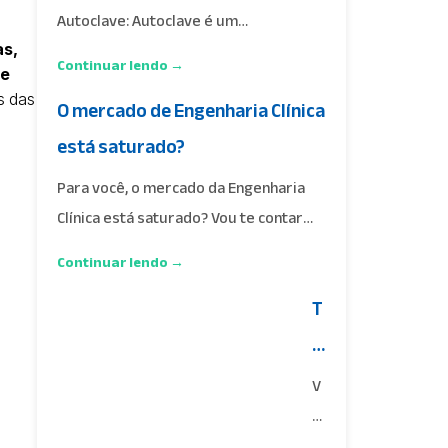
Autoclave: Autoclave é um
equipamento que utiliza vapor
as,
Continuar lendo →
de
saturado…
s das
O mercado de Engenharia Clínica
está saturado?
Para você, o mercado da Engenharia
Clínica está saturado? Vou te contar
uma coisa, não…
Continuar lendo →
T
e
s
V
t
o
c