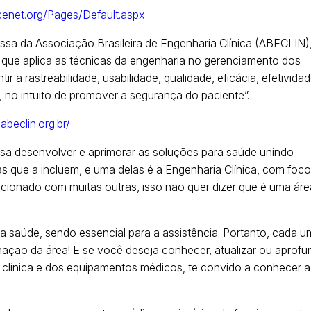
cenet.org/Pages/Default.aspx
essa da Associação Brasileira de Engenharia Clínica (ABECLIN)
l que aplica as técnicas da engenharia no gerenciamento dos
 a rastreabilidade, usabilidade, qualidade, eficácia, efetividad
no intuito de promover a segurança do paciente”.
/abeclin.org.br/
isa desenvolver e aprimorar as soluções para saúde unindo
as que a incluem, e uma delas é a Engenharia Clínica, com foc
cionado com muitas outras, isso não quer dizer que é uma áre
a saúde, sendo essencial para a assistência. Portanto, cada u
nação da área! E se você deseja conhecer, atualizar ou aprofu
clínica e dos equipamentos médicos, te convido a conhecer a