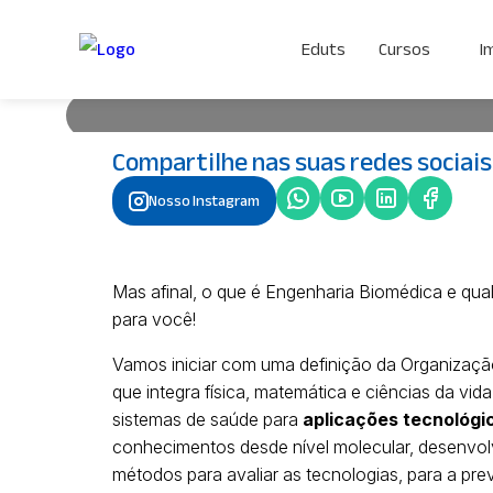
Qual a diferença entre En
Eduts
Cursos
I
Biomédica e Engenharia Cl
Compartilhe nas suas redes sociais
Mas afinal, o que é Engenharia Biomédica e qual a 
Nosso Instagram
Vou explicar com detalhes para você! Vamos inici
Mundial da Saúde sobre Engenharia Biomédica, que é
matemática e ciências da vida com princípios de en
medicina e sistemas […]
Por Mariana Brandão
• 11 de setembro 
Mas afinal, o que é Engenharia Biomédica e qual
para você!
Vamos iniciar com uma definição da Organizaçã
que integra física, matemática e ciências da vid
sistemas de saúde para
aplicações tecnológic
conhecimentos desde nível molecular, desenvolve
métodos para avaliar as tecnologias, para a pr