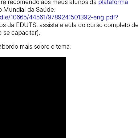
empre recomendo aos meus alunos da
plataforma
ão Mundial da Saúde:
handle/10665/44561/9789241501392-eng.pdf?
s da EDUTS, assista a aula do curso completo d
se capacitar).
abordo mais sobre o tema: