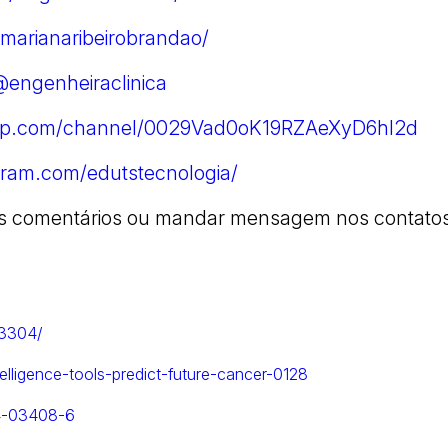
/marianaribeirobrandao/
engenheiraclinica
app.com/channel/0029Vad0oK19RZAeXyD6hI2d
gram.com/edutstecnologia/
nos comentários ou mandar mensagem nos contato
03304/
ntelligence-tools-predict-future-cancer-0128
24-03408-6