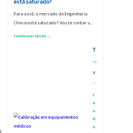
está saturado?
Para você, o mercado da Engenharia
Clínica está saturado? Vou te contar uma
coisa, não…
Continuar lendo →
T
e
s
V
t
o
c
e
C
ê
d
o
s
n
e
a
ti
S
b
n
o