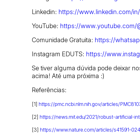
Linkedin:
https://www.linkedin.com/in
YouTube:
https://www.youtube.com/@
Comunidade Gratuita:
https://whats
Instagram EDUTS:
https://www.insta
Se tiver alguma dúvida pode deixar 
acima! Até uma próxima :)
Referências:
[1]
https://pmc.ncbi.nlm.nih.gov/articles/PMC81
[2]
https://news.mit.edu/2021/robust-artificial-i
[3]
https://www.nature.com/articles/s41591-0