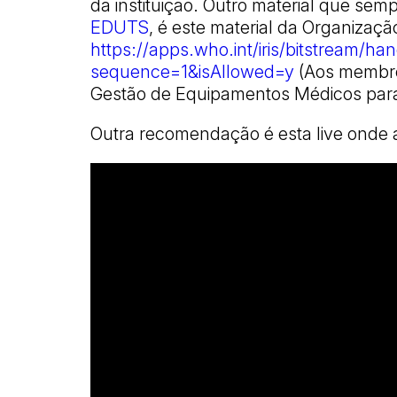
da instituição. Outro material que s
EDUTS
, é este material da Organizaç
https://apps.who.int/iris/bitstream/
sequence=1&isAllowed=y
(Aos membro
Gestão de Equipamentos Médicos para 
Outra recomendação é esta live onde 