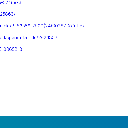
25-57469-3
0625863/
article/PIIS2589-7500(24)00267-X/fulltext
orkopen/fullarticle/2824353
25-00658-3