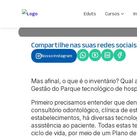
Inventário em Equipamen
Eduts
Cursos
I
Compartilhe nas suas redes sociais
Mas afinal, o que é o inventário? Qual a sua importâ
na Gestão do Parque tecnológico de hospitais e d
Nosso Instagram
precisamos entender que dentro de um ambiente de 
consultório odontológico, clínica de estética, labora
estabelecimentos, há diversas tecnologias […]
Por Mariana Brandão
• 28 de abril de 2
Mas afinal, o que é o inventário? Qual 
Gestão do Parque tecnológico de hosp
Primeiro precisamos entender que dent
consultório odontológico, clínica de est
estabelecimentos, há diversas tecnolo
assistência ao paciente. Todas estas 
ciclo de vida, por meio de um Plano 