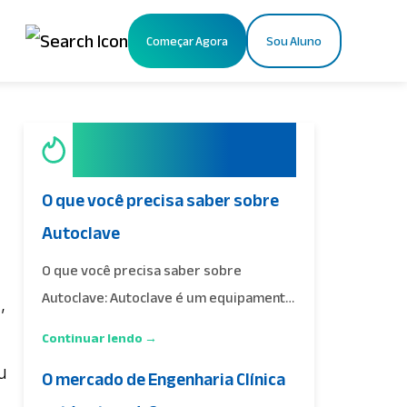
Começar Agora
Sou Aluno
X
Os mais
acessados
O que você precisa saber sobre
Autoclave
a
O que você precisa saber sobre
Autoclave: Autoclave é um equipamento
,
que utiliza vapor saturado…
Continuar lendo →
u
O mercado de Engenharia Clínica
,