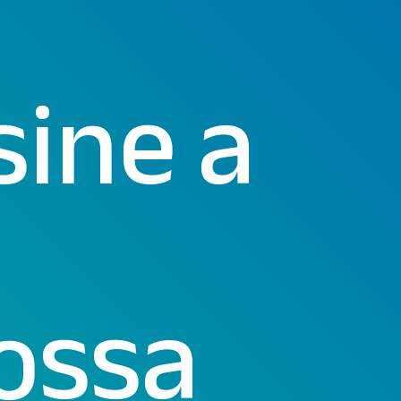
sine a
ossa