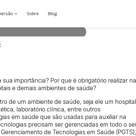
tos Médicos
mersão
Sobre
Blog
:
ncia? Por que é obrigatório realizar
emais ambientes de saúde? Primeiro
saúde, seja ele um hospital,
tório clínica, entre outros
025
a sua importância? Por que é obrigatório realizar n
itais e demais ambientes de saúde?
ro de um ambiente de saúde, seja ele um hospital
ética, laboratório clínica, entre outros
gias em saúde que são usadas para auxiliar na
tecnologias precisam ser gerenciadas em todo o se
de Gerenciamento de Tecnologias em Saúde (PGTS)