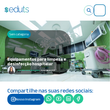
X
Sem categoria
Equipamentos para limpeza e
desinfecção hospitalar
Por Mariana Brandão
• 28 de maio de 2025
Compartilhe nas suas redes sociais:
Nosso Instagram