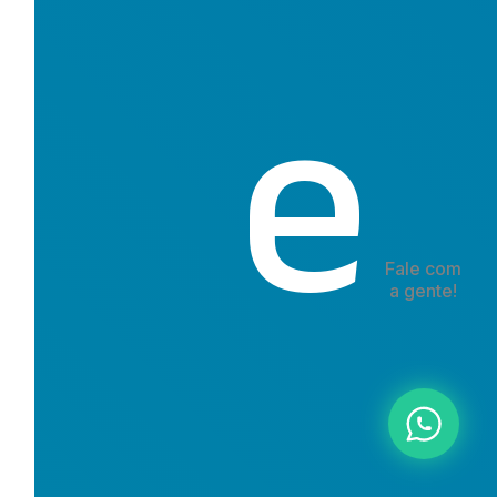
e
Fale com
a gente!